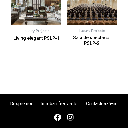
Luxury Projects
Luxury Projects
Sala de spectacol
Living elegant PSLP-1
PSLP-2
Despre noi
Intrebari frecvente
Contactează-ne
F
I
a
n