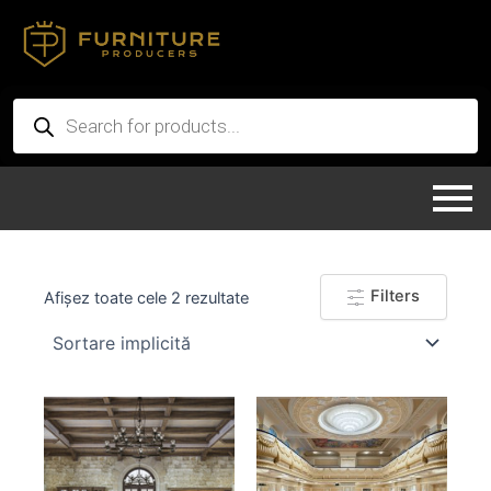
Skip
to
content
Products
search
Filters
Afișez toate cele 2 rezultate