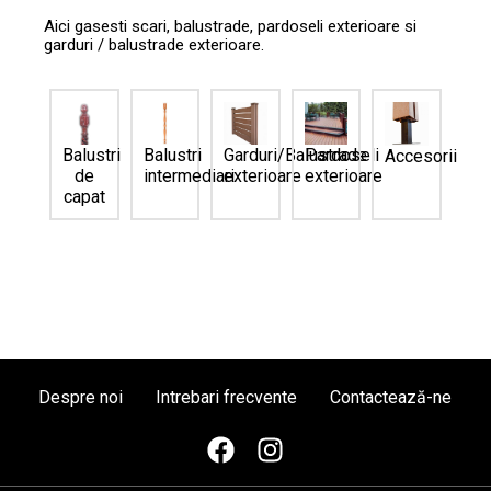
Aici gasesti scari, balustrade, pardoseli exterioare si
garduri / balustrade exterioare.
Garduri/Balustrade
Balustri
Balustri
Pardoseli
Accesorii
exterioare
de
intermediari
exterioare
capat
Despre noi
Intrebari frecvente
Contactează-ne
F
I
a
n