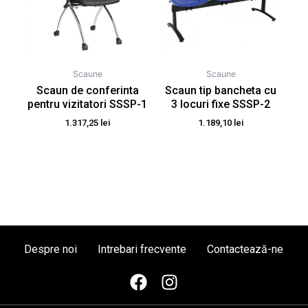
Scaune
Scaune
Scaun de conferinta
Scaun tip bancheta cu
pentru vizitatori SSSP-1
3 locuri fixe SSSP-2
1.317,25
lei
1.189,10
lei
Despre noi
Intrebari frecvente
Contactează-ne
F
I
a
n