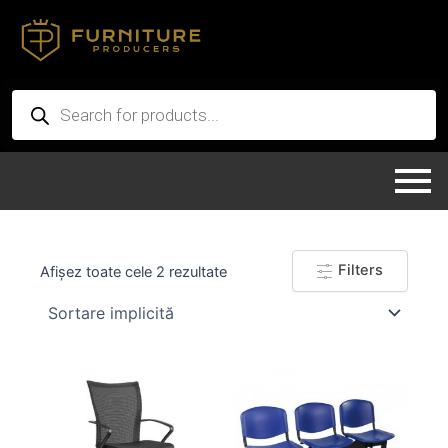
Skip
to
content
Products
search
Filters
Afișez toate cele 2 rezultate