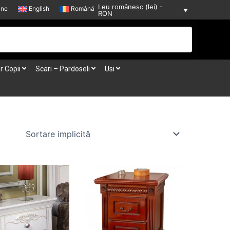
Leu românesc (lei) -
-ne
English
Română
RON
r Copii
Scari – Pardoseli
Usi