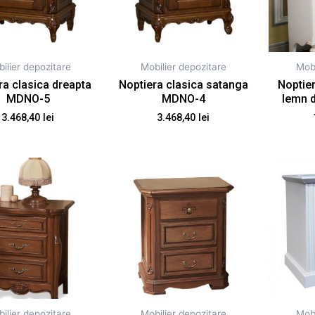
ilier depozitare
Mobilier depozitare
Mobi
ra clasica dreapta
Noptiera clasica satanga
Noptier
MDNO-5
MDNO-4
lemn 
3.468,40
lei
3.468,40
lei
ilier depozitare
Mobilier depozitare
Mobi