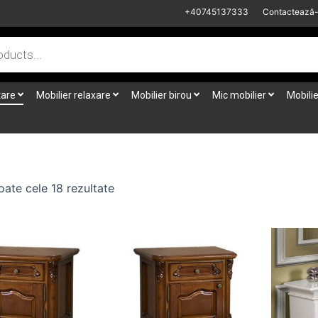
+40745137333
Contactează
tare
Mobilier relaxare
Mobilier birou
Mic mobilier
Mobilie
oate cele 18 rezultate