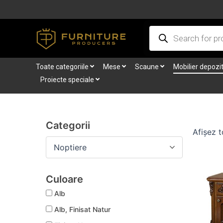
Skip
to
Products
content
search
Toate categoriile
Mese
Scaune
Mobilier depozi
Proiecte speciale
Categorii
Afișez t
Noptiere
Culoare
Alb
Alb, Finisat Natur