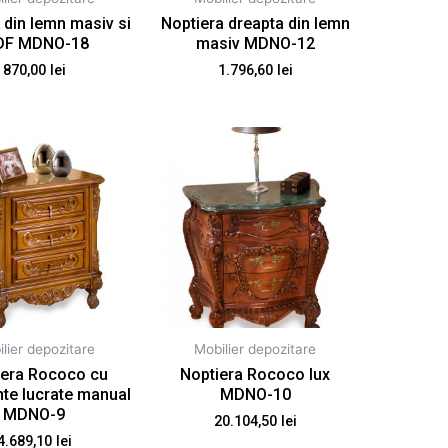
 din lemn masiv si
Noptiera dreapta din lemn
F MDNO-18
masiv MDNO-12
870,00
lei
1.796,60
lei
lier depozitare
Mobilier depozitare
iera Rococo cu
Noptiera Rococo lux
te lucrate manual
MDNO-10
MDNO-9
20.104,50
lei
4.689,10
lei