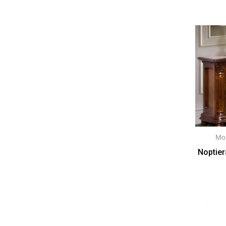
Mob
Noptie