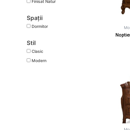
Finisat Natur
Spații
Dormitor
Mob
Noptie
Stil
Clasic
Modern
Mob