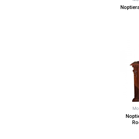
Noptier
Mob
Noptie
Ro