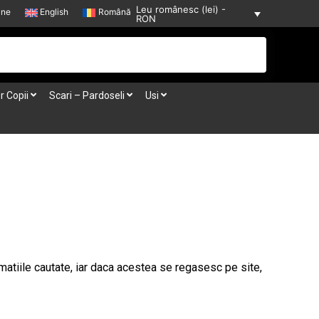
Leu românesc (lei) -
-ne
English
Română
RON
r Copii
Scari – Pardoseli
Usi
rmatiile cautate, iar daca acestea se regasesc pe site,