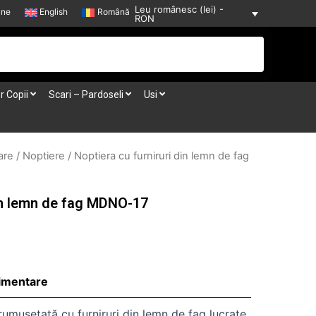
Leu românesc (lei) -
-ne
English
Română
RON
r Copii
Scari – Pardoseli
Usi
are
/
Noptiere
/ Noptiera cu furniruri din lemn de fag
din lemn de fag MDNO-17
limentare
rumusetată cu furniruri din lemn de fag lucrate