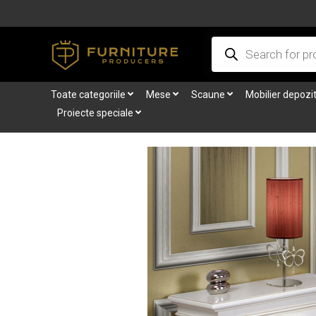
Skip
to
Products
content
search
Toate categoriile
Mese
Scaune
Mobilier depozi
Proiecte speciale