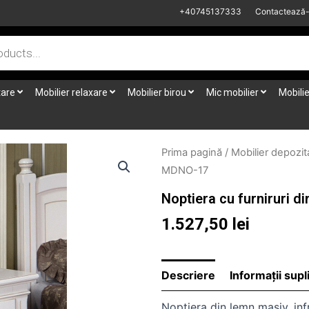
+40745137333
Contactează
tare
Mobilier relaxare
Mobilier birou
Mic mobilier
Mobilie
Prima pagină
/
Mobilier depozit
MDNO-17
Noptiera cu furniruri 
1.527,50
lei
Descriere
Informații sup
Noptiera din lemn masiv, inf