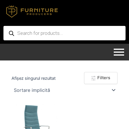
Skip
to
content
Products
search
Filters
Afișez singurul rezultat