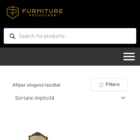
Skip
to
content
Products
search
Filters
Afișez singurul rezultat