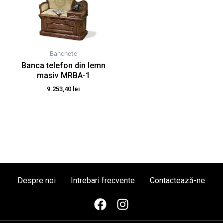
Banchete
Banca telefon din lemn
masiv MRBA-1
9.253,40
lei
Despre noi
Intrebari frecvente
Contactează-ne
F
I
a
n