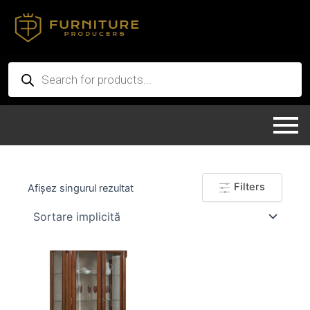
Skip
to
content
Products
search
Filters
Afișez singurul rezultat