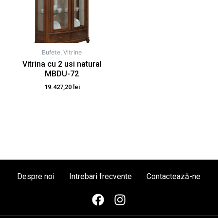
Bufete, Vitrine
Vitrina cu 2 usi natural
MBDU-72
19.427,20
lei
Despre noi
Intrebari frecvente
Contactează-ne
F
I
a
n