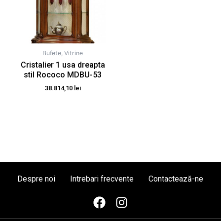
Bufete, Vitrine
Cristalier 1 usa dreapta
stil Rococo MDBU-53
38.814,10
lei
Despre noi
Intrebari frecvente
Contactează-ne
F
I
a
n