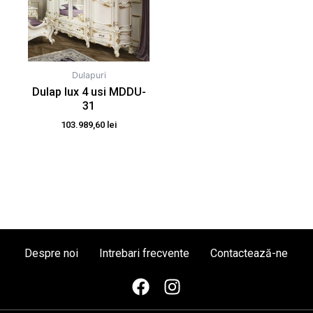
Dulapuri
Dulap lux 4 usi MDDU-
31
103.989,60
lei
Despre noi
Intrebari frecvente
Contactează-ne
F
I
a
n