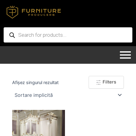
Skip
to
content
Products
search
Filters
Afișez singurul rezultat