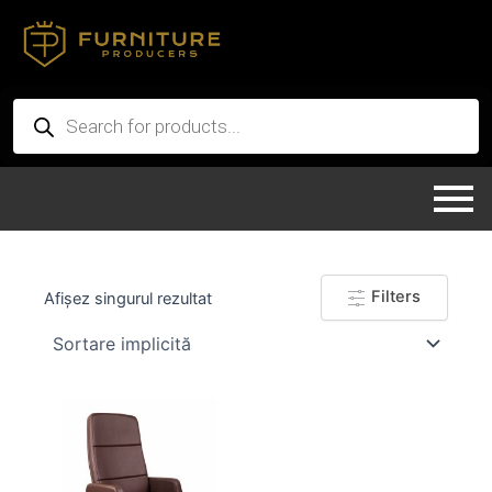
Skip
to
content
Products
search
Filters
Afișez singurul rezultat