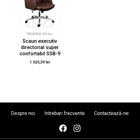
Mobilier birou
Scaun executiv
directorial super
confortabil SSB-9
1.023,39
lei
Despre noi
Intrebari frecvente
Contactează-ne
F
I
a
n