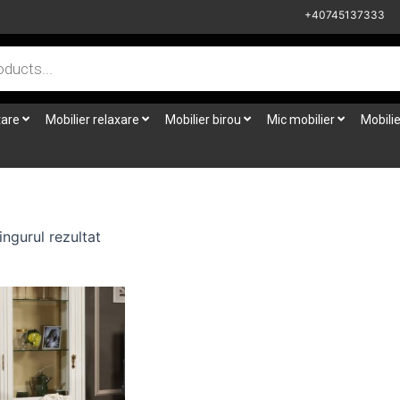
+40745137333
tare
Mobilier relaxare
Mobilier birou
Mic mobilier
Mobilie
ingurul rezultat