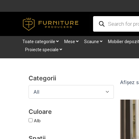
Skip
to
Products
content
search
Toate categoriile
Mese
Scaune
Mobilier depozi
Proiecte speciale
Categorii
Afișez s
All
Culoare
Alb
Spații