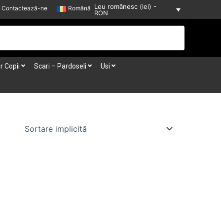
Leu românesc (lei) -
Contactează-ne
Română
RON
r Copii
Scari – Pardoseli
Usi