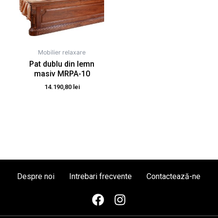
Mobilier relaxare
Pat dublu din lemn
masiv MRPA-10
14.190,80
lei
Despre noi
Intrebari frecvente
Contactează-ne
F
I
a
n