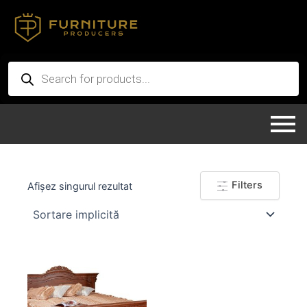
Skip
to
content
Products
search
Filters
Afișez singurul rezultat