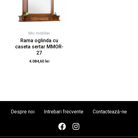
Mic mobilier
Rama oglinda cu
caseta sertar MMOR-
27
4.084,60
lei
Despre noi
Intrebari frecvente
Contactează-ne
F
I
a
n