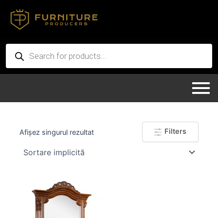
Skip
to
content
Products
search
Filters
Afișez singurul rezultat