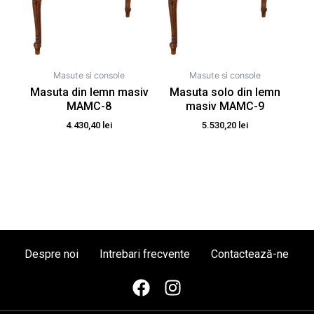
Masute si console
Masute si console
Masuta din lemn masiv
Masuta solo din lemn
MAMC-8
masiv MAMC-9
4.430,40
lei
5.530,20
lei
Despre noi
Intrebari frecvente
Contactează-ne
F
I
a
n