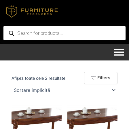
Skip
to
content
Products
search
Filters
Afișez toate cele 2 rezultate