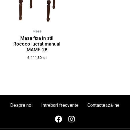
Mese
Masa fixa in stil
Rococo lucrat manual
MAMF-28
6.111,30
lei
Despre noi
Intrebari frecvente
Contactează-ne
F
I
a
n