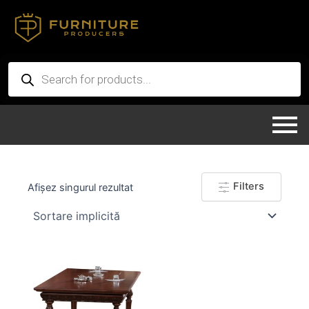
Skip
to
content
Products
search
Filters
Afișez singurul rezultat