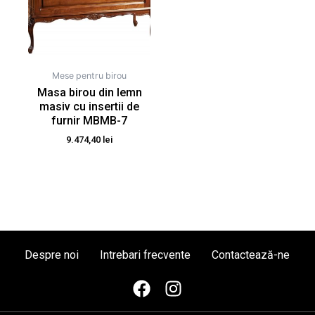
Mese pentru birou
Masa birou din lemn
masiv cu insertii de
furnir MBMB-7
9.474,40
lei
Despre noi
Intrebari frecvente
Contactează-ne
F
I
a
n