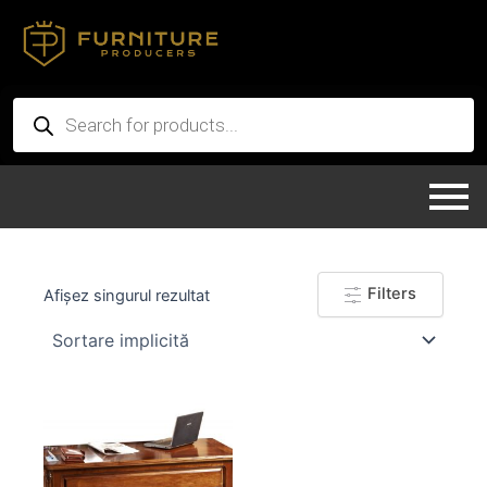
Skip
to
content
Products
search
Filters
Afișez singurul rezultat