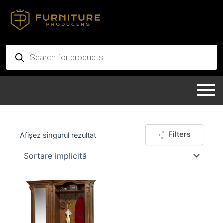
Skip
to
content
Products
search
Filters
Afișez singurul rezultat