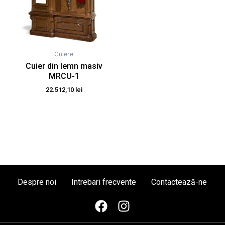
Cuiere
Cuier din lemn masiv
MRCU-1
22.512,10
lei
Despre noi
Intrebari frecvente
Contactează-ne
F
I
a
n