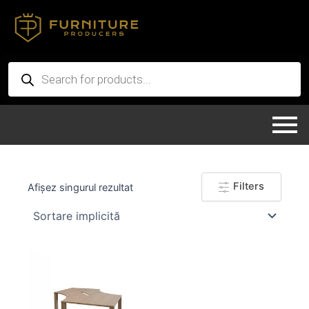
Skip
to
content
Products
search
Filters
Afișez singurul rezultat