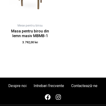
Mese pentru birou
Masa pentru birou din
lemn masiv MBMB-1
3.792,00
lei
Despre noi
Intrebari frecvente
Contactează-ne
F
I
a
n