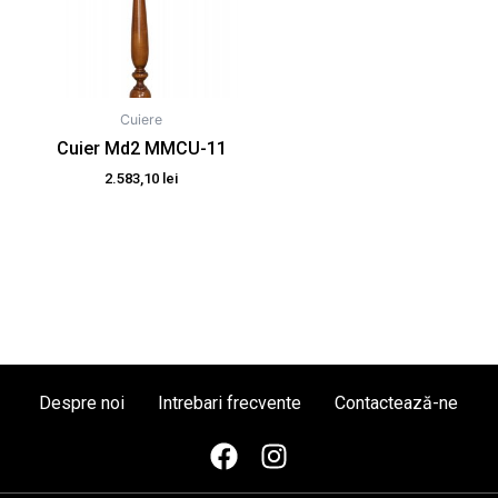
Cuiere
Cuier Md2 MMCU-11
2.583,10
lei
Despre noi
Intrebari frecvente
Contactează-ne
F
I
a
n