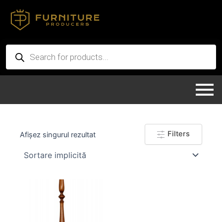
Skip
to
content
Products
search
Filters
Afișez singurul rezultat