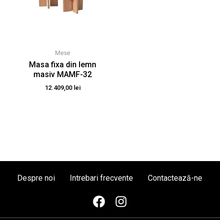
Mese
Masa fixa din lemn
masiv MAMF-32
12.409,00
lei
Despre noi
Intrebari frecvente
Contactează-ne
F
I
a
n