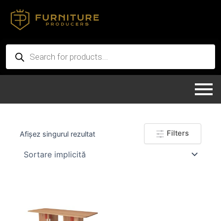
Skip
to
content
Products
search
Filters
Afișez singurul rezultat