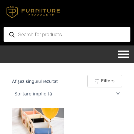
Skip
to
content
Products
search
Filters
Afișez singurul rezultat