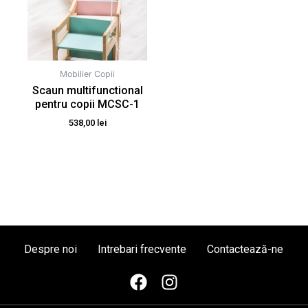
Mobilier Copii
Scaun multifunctional
pentru copii MCSC-1
538,00
lei
Despre noi
Intrebari frecvente
Contactează-ne
F
I
a
n