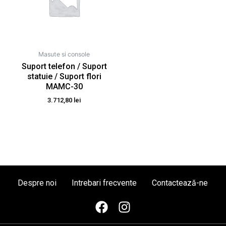
Masute si console
Suport telefon / Suport
statuie / Suport flori
MAMC-30
3.712,80
lei
Despre noi
Intrebari frecvente
Contactează-ne
F
I
a
n