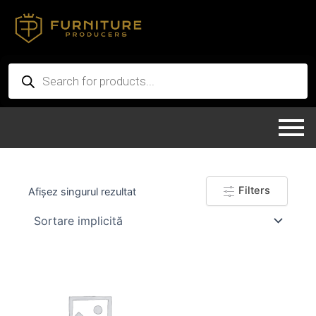
Skip
to
content
Products
search
Filters
Afișez singurul rezultat