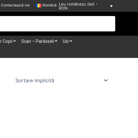
Leu românesc (lei) -
Contactează-ne
Română
RON
r Copii
Scari – Pardoseli
Usi