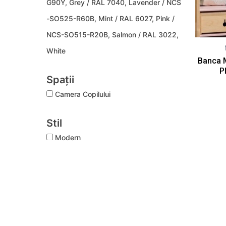
G90Y, Grey / RAL 7040, Lavender / NCS
-SO525-R60B, Mint / RAL 6027, Pink /
NCS-SO515-R20B, Salmon / RAL 3022,
White
Banca M
P
Spații
Camera Copilului
Stil
Modern