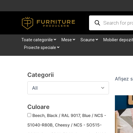
Skip
to
Products
content
search
Toate categoriile
Mese
Scaune
Mobilier depozi
Proiecte speciale
Categorii
Afișez s
All
Culoare
Beech, Black / RAL 9017, Blue / NCS -
S1040-R80B, Cheesy / NCS - SO515-