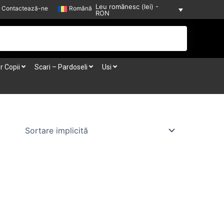
Leu românesc (lei) -
Contactează-ne
Română
RON
r Copii
Scari – Pardoseli
Usi