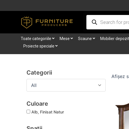
Skip
to
Products
content
search
Toate categoriile
Mese
Scaune
Mobilier depozi
Proiecte speciale
Categorii
Afișez s
All
Culoare
Alb, Finisat Natur
Spații