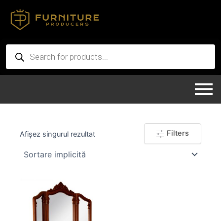
Skip
to
content
Products
search
Filters
Afișez singurul rezultat