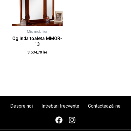
Mic mobilier
Oglinda toaleta MMOR-
13
3.534,70
lei
Despre noi
Intrebari frecvente
Contactează-ne
F
I
a
n