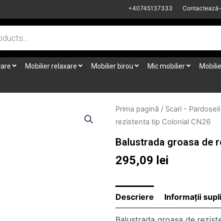
+40745137333
Contactează
tare
Mobilier relaxare
Mobilier birou
Mic mobilier
Mobilie
Prima pagină
/
Scari - Pardoseli
rezistenta tip Colonial CN26
Balustrada groasa de r
295,09
lei
Descriere
Informații sup
Balustrada groasa de reziste