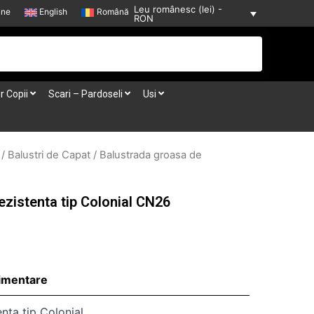
Leu românesc (lei) -
-ne
English
Română
RON
r Copii
Scari – Pardoseli
Usi
/
Balustri de Capat
/ Balustrada groasa de
ezistenta tip Colonial CN26
limentare
nta tip Colonial