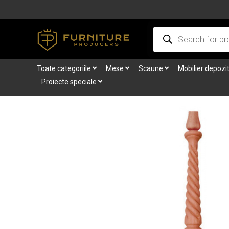
Skip
to
Products
content
search
Toate categoriile
Mese
Scaune
Mobilier depozi
Proiecte speciale