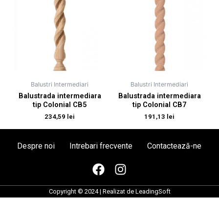
Balustri Intermediari
Balustri Intermediari
Balustrada intermediara
Balustrada intermediara
tip Colonial CB5
tip Colonial CB7
234,59
lei
191,13
lei
Despre noi
Intrebari frecvente
Contactează-ne
F
I
a
n
c
s
Copyright © 2024 | Realizat de
LeadingSoft
e
t
b
a