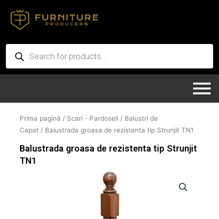
Skip
to
content
Products
search
Prima pagină
/
Scari - Pardoseli
/
Balustri de
Capat
/ Balustrada groasa de rezistenta tip Strunjit TN1
Balustrada groasa de rezistenta tip Strunjit
TN1