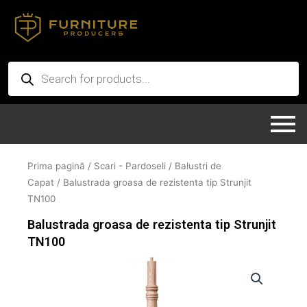
Skip
to
content
Products
search
Prima pagină
/
Scari - Pardoseli
/
Balustri de
Capat
/ Balustrada groasa de rezistenta tip Strunjit
TN100
Balustrada groasa de rezistenta tip Strunjit
TN100