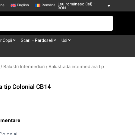
Leu românesc (lei) -
-ne
English
Română
RON
r Copii
Scari – Pardoseli
Usi
/
Balustri Intermediari
/ Balustrada intermediara tip
a tip Colonial CB14
limentare
Colonial