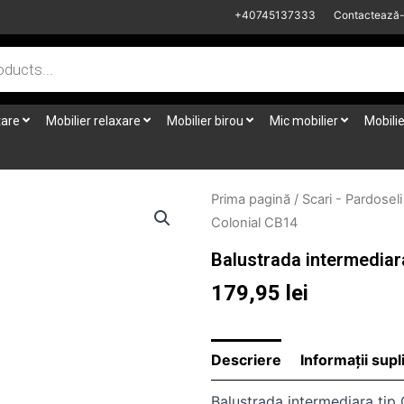
+40745137333
Contactează
tare
Mobilier relaxare
Mobilier birou
Mic mobilier
Mobilie
Prima pagină
/
Scari - Pardoseli
Colonial CB14
Balustrada intermediar
179,95
lei
Descriere
Informații sup
Balustrada intermediara tip 