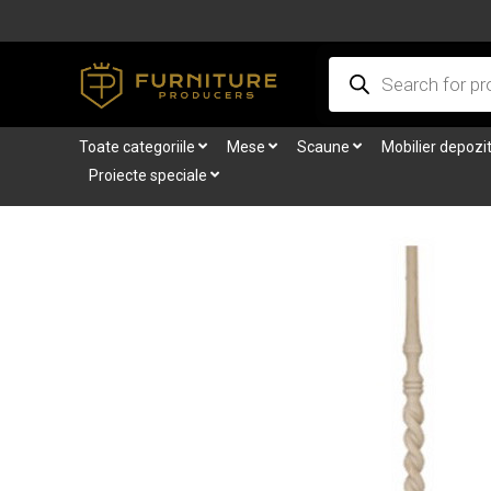
Skip
to
Products
content
search
Toate categoriile
Mese
Scaune
Mobilier depozi
Proiecte speciale