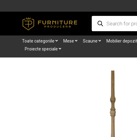
Skip
to
Products
content
search
Toate categoriile
Mese
Scaune
Mobilier depozi
Proiecte speciale