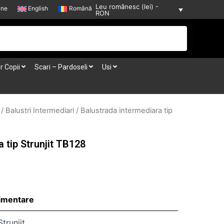
Leu românesc (lei) -
-ne
English
Română
RON
r Copii
Scari – Pardoseli
Usi
/
Balustri Intermediari
/ Balustrada intermediara tip
 tip Strunjit TB128
limentare
trunjit