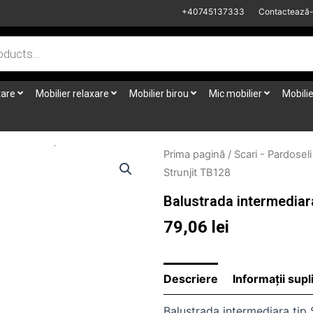
+40745137333
Contactează
tare
Mobilier relaxare
Mobilier birou
Mic mobilier
Mobilie
Prima pagină
/
Scari - Pardoseli
Strunjit TB128
Balustrada intermediara
79,06
lei
Descriere
Informații sup
Balustrada intermediara tip S