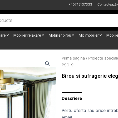
+40745137333
Contactează
tare
Mobilier relaxare
Mobilier birou
Mic mobilier
Mobilie
Prima pagină
/
Proiecte special
PSC-9
Birou si sufragerie ele
Descriere
Pertu oferta sau orice intreb
email.