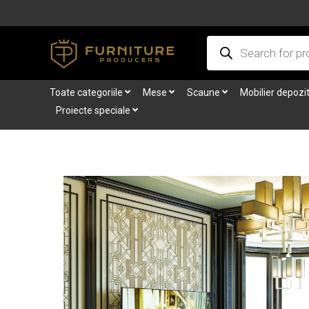
Skip
to
Products
content
search
Toate categoriile
Mese
Scaune
Mobilier depozi
Proiecte speciale