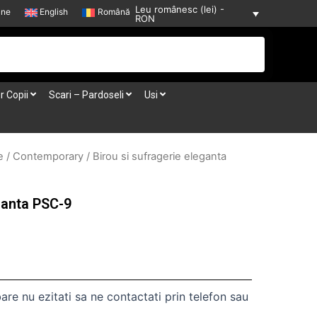
Leu românesc (lei) -
-ne
English
Română
RON
r Copii
Scari – Pardoseli
Usi
e
/
Contemporary
/ Birou si sufragerie eleganta
ganta PSC-9
are nu ezitati sa ne contactati prin telefon sau