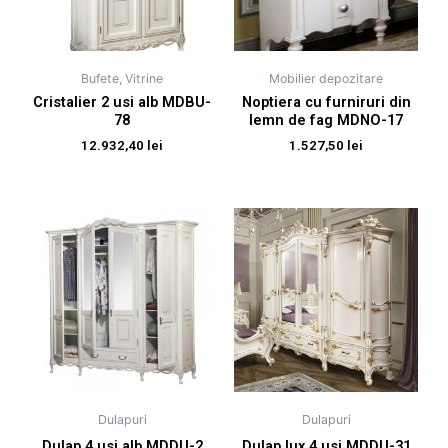
Bufete, Vitrine
Mobilier depozitare
Cristalier 2 usi alb MDBU-
Noptiera cu furniruri din
78
lemn de fag MDNO-17
12.932,40
lei
1.527,50
lei
Dulapuri
Dulapuri
Dulap 4 usi alb MDDU-2
Dulap lux 4 usi MDDU-31