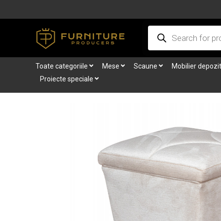
Skip
to
Products
content
search
Toate categoriile
Mese
Scaune
Mobilier depozi
Proiecte speciale