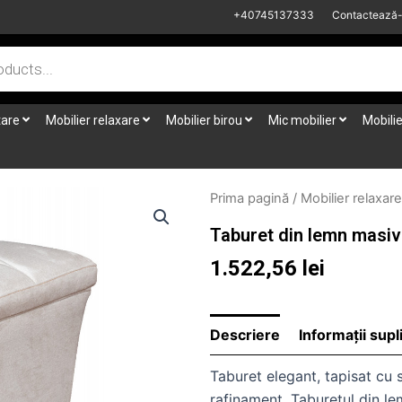
+40745137333
Contactează
tare
Mobilier relaxare
Mobilier birou
Mic mobilier
Mobilie
Prima pagină
/
Mobilier relaxare
Taburet din lemn masi
1.522,56
lei
Descriere
Informații sup
Taburet elegant, tapisat cu 
rafinament. Taburetul din l