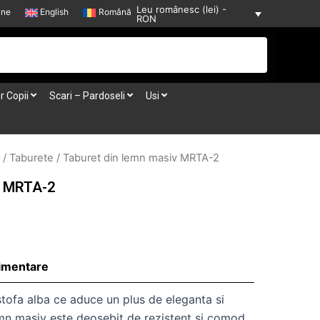
Leu românesc (lei) -
-ne
English
Română
RON
r Copii
Scari – Pardoseli
Usi
/
Taburete
/ Taburet din lemn masiv MRTA-2
v MRTA-2
limentare
stofa alba ce aduce un plus de eleganta si
emn masiv este deosebit de rezistent si comod.