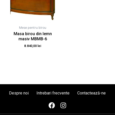
Mese pentru birou
Masa birou din lemn
masiv MBMB-6
8.840,00
lei
Despre noi
Intrebari frecvente
Contactează-ne
F
I
a
n