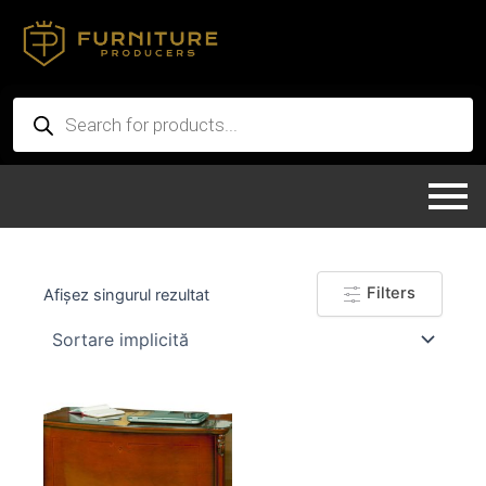
Skip
to
content
Products
search
Filters
Afișez singurul rezultat