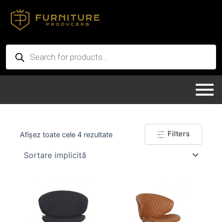
Skip
to
content
Products
search
Filters
Afișez toate cele 4 rezultate