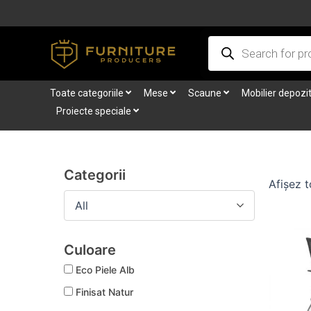
Skip
to
Products
content
search
Toate categoriile
Mese
Scaune
Mobilier depozi
Proiecte speciale
Categorii
Afișez t
All
Culoare
Eco Piele Alb
Finisat Natur