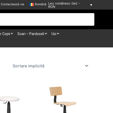
Leu românesc (lei) -
Contactează-ne
Română
RON
r Copii
Scari – Pardoseli
Usi