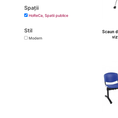
Spații
HoReCa, Spatii publice
Stil
Scaun d
viz
Modern