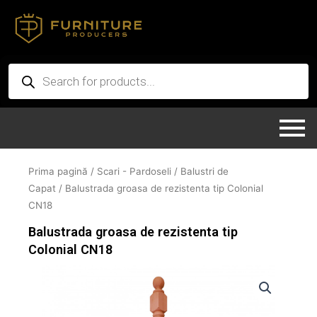
Skip
to
content
Products
search
Prima pagină
/
Scari - Pardoseli
/
Balustri de
Capat
/ Balustrada groasa de rezistenta tip Colonial
CN18
Balustrada groasa de rezistenta tip
Colonial CN18