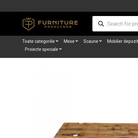
Skip
to
Products
content
search
Toate categoriile
Mese
Scaune
Mobilier depozi
Proiecte speciale