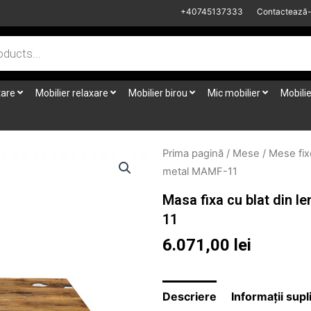
+40745137333
Contactează
tare
Mobilier relaxare
Mobilier birou
Mic mobilier
Mobilie
Prima pagină
/
Mese
/
Mese fix
metal MAMF-11
Masa fixa cu blat din l
11
6.071,00
lei
Descriere
Informații sup