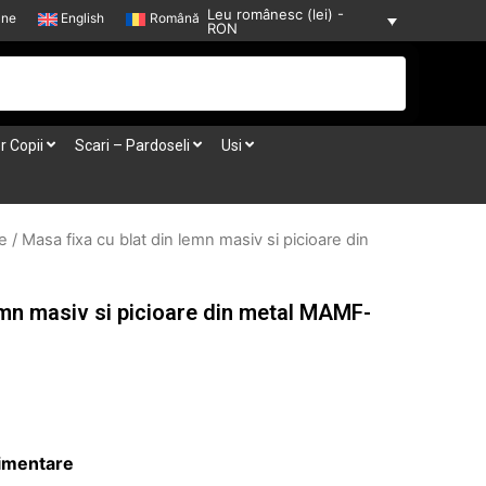
Leu românesc (lei) -
-ne
English
Română
RON
r Copii
Scari – Pardoseli
Usi
e
/ Masa fixa cu blat din lemn masiv si picioare din
emn masiv si picioare din metal MAMF-
limentare